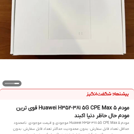
مودم Huawei H352-381 5G CPE Max 5 قوی ترین
مودم حال حاظر دنیا اکبند
مودم Huawei H352-381 5G CPE Max 5 موجودی و قیمت موجودی: نامحدود
حداقل تعداد قابل سفارش: بدون محدودیت حداکثر تعداد قابل سفارش: بدون