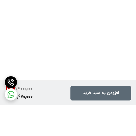
74,000,000
40
%
افزودن به سبد خرید
43,970,000