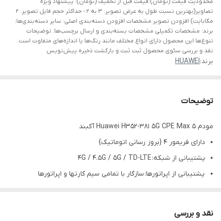
محدودیت قیمت (تومان):قیمت قبل از تخفیف (تومان): پیشنهاد ویژه
تصاویر(بهترین نسبت طول به عرض تصویر: ۳ به ۲ - حداکثر حجم فایل تصویر: ۲
مگابایت) افزودن تصویر مشخصات افزودن دسته‌بندی اصلی: سایر دسته‌بندی‌ها:
برند: مشخصات تکمیلی مشخصات بسته‌بندی و ارسال برچسب‌ها: توضیحات
تنوع‌ها این محصول دارای انواع مختلف مانند رنگ‌ها یا اندازه‌های متفاوت است.
نقد و بررسی سئوی محصول ثبت ثبت و بازگشت ذخیره پیش‌نویس
برند:
HUAWEI
توضیحات
مودم Huawei H352-381 5G CPE Max 5 آکبند
دارای فریمور 4 {بروز رسانی اتوماتیک}
پشتیبانی از شبکه: 4G / 4.5G / 5G / TD-LTE
پشتیبانی از اپراتورها: سازگار با تمامی سیم کارتها و اپراتورها
بهترین مودم فضای باز در دنیا
بزرگترین هدسینک در مودم های بیرونی
نقد و بررسی