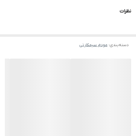
محدوده (باند) فرکانس: 2.4GHz, 5GHz
نظرات
نوع اتصال: 64+64 دستگاه از طریق WIFI
خروجی شبکه: ۲
رنگ:
سفید
دسته‌بندی
:
مودم سیمکارتی