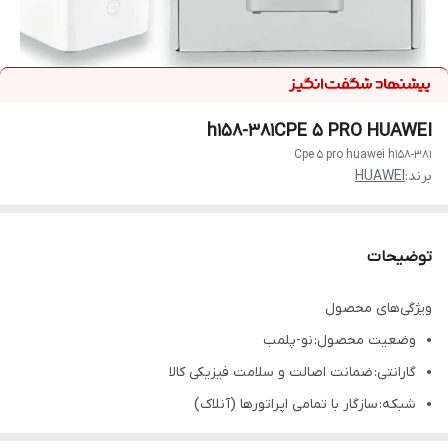
h158-381CPE 5 PRO HUAWEI
Cpe 5 pro huawei h158-381
برند:
HUAWEI
توضیحات
ویژگی‌های محصول
وضعیت محصول: نو-پلمب
گارانتی: ضمانت اصالت و سلامت فیزیکی کالا
شبکه: سازگار با تمامی اپراتورها (آنلاک)
نوع شبکه: 4.5G, 4G, 5G, TD-LTE