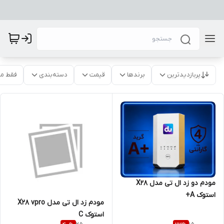
پربازدیدترین
برندها
قیمت
دسته‌بندی
فقط م
مودم دو زد ال تی مدل X28
استوک A+
مودم زد ال تی مدل X28 vpro
استوک C