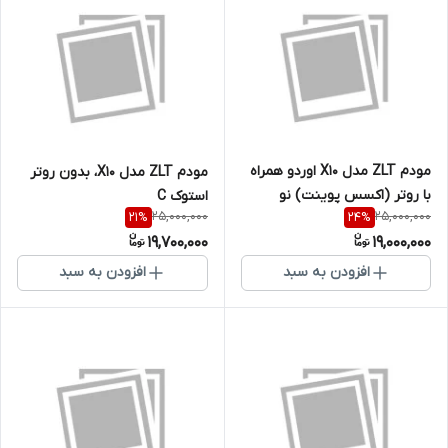
مودم ZLT مدل X10 اوردو همراه
مودم ZLT مدل X10، بدون روتر
با روتر (اکسس پوینت) نو
استوک C
25,000,000
25,000,000
21
%
24
%
19,700,000
19,000,000
افزودن به سبد
افزودن به سبد