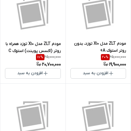
مودم ZLT مدل X10 توزد، بدون
مودم ZLT مدل X10 توزد همراه با
روتر استوک A+
روتر (اکسس پوینت) استوک C
25,000,000
25,000,000
17
%
20
%
20,700,000
19,900,000
افزودن به سبد
افزودن به سبد